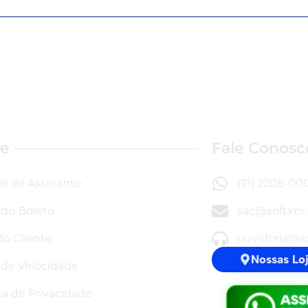
te
Fale Conosc
al do Assinante
(71) 2208-00
a do Boleto
sac@softxbr
do Cliente
ouvidoria@s
Nossas Lo
 de Velocidade
ica de Privacidade