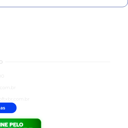
o
00
.com.br
oftxbr.com.br
jas