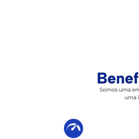
Benef
Somos uma emp
uma i