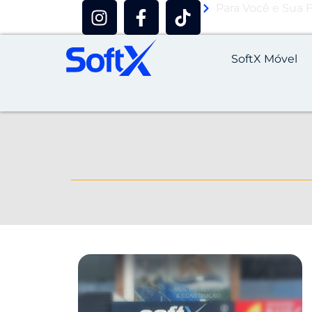
Para Você e Sua F
SoftX Móvel
Sobre