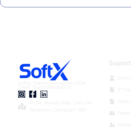
Supor
Centr
Softxx Telecomunicações LTDA
CNPJ: 33.605.749/0001-11
2ª Vi
Guia 
R. Dir. Busca Vida - Catu de
Abrantes, Camaçari - BA
Teste
Polít