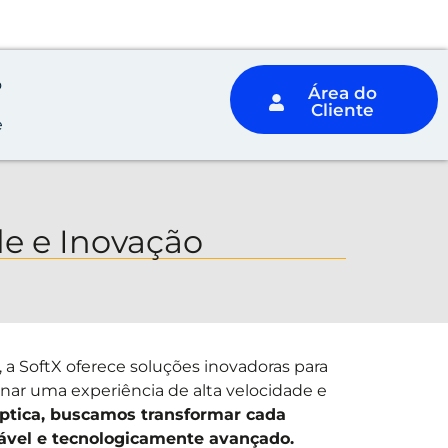
8-0000
o
Área do
Cliente
e
e e Inovação
, a SoftX oferece soluções inovadoras para
nar uma experiência de alta velocidade e
 óptica, buscamos transformar cada
tável e tecnologicamente avançado.