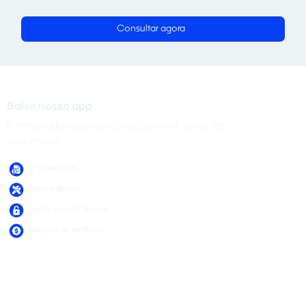
Consultar agora
Baixe nosso app
E tenha tudo o que você precisa ao alcance das
suas mãos!
2ª Via de Conta
Suporte Técnico
Desbloqueio de Serviços
Negociação de Dívidas