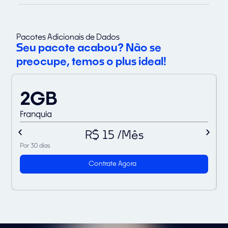
Pacotes Adicionais de Dados
Seu pacote acabou? Não se
preocupe, temos o plus ideal!
2GB
Franquia
R$ 15 /Mês
Por 30 dias
P
Contrate Agora